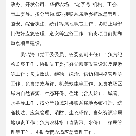
政办、
开发公司
、华侨
农场
、
“老字号”机构、
工会、
青工委
等
。
按分管领域对接
联系属地乡镇
应急管理、
道安、综合执法
、
统计
等属地职责工作，协助上级部
门做好应急管理、道安等业务工作。
负责
项目前期和
重点项目建设
。
吴鸿海
（党工委
委员
、管委会副主任）
：
负责纪
检监察工作，协助党工委抓好党风廉政建设和反腐败
等
工作
；
负责
政法、维稳
、
综治、信访
和
网格管理等
工作；
负责
绩效
考评
、机关效能
等
工作
。
负责
农场区
域内自然资源、
生态环保
、住建
（含
人防
）、城管、
水务等
工作
，
按分管领域对接
联系属地乡镇征迁、
综
合执法、应急管理、消防、生态环保、自然资源等属
地职责工作
；负责
农林水
（
含防汛、
水
保
）
、移民管
理
等
工作
。
协助负责农场应急管理工作
。