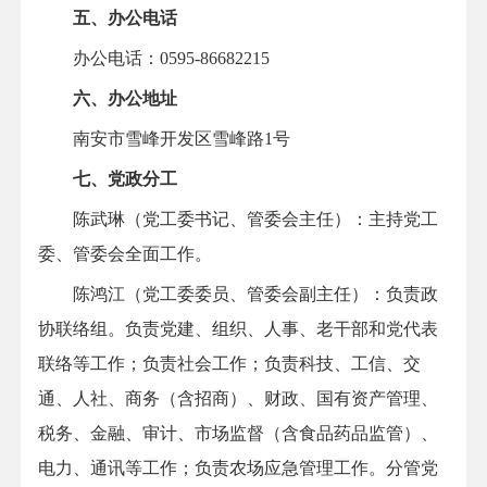
五、办公电话
办公电话：0595-86682215
六、办公地址
南安市雪峰开发区雪峰路1号
七、党政分工
陈武琳（党工委书记
、管委会主任
）：主持党工
委
、管委会
全面工作。
陈鸿江
（党工委
委员
、管委会副主任）：负责政
协联络组
。
负责
党建、组织、
人事
、
老干部和
党代表
联络
等
工作；
负责
社会工作；
负责
科技、工
信
、
交
通、人社、
商务（含
招商
）
、财政、
国有资产管理、
税务
、金融、审计、
市场监督（含
食品药品监管
）
、
电力、通讯
等工作
；
负责
农场
应急管理工作
。
分管
党