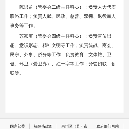
陈思孟
（管委会
二级
主任
科员
）：
负责人大代表
联络工作；负责
人武、
民政、
慈善、
双拥、退役军人
事务
等
工作
。
苏颖宝（管委会四级主任科员）：
负责
宣传思
想、意识形态、精神文明
等
工作
；
负责
统战、
商会、
民宗、外事、侨务
等
工作
；
负责
教育、文体旅、卫
健
、
环卫
（爱卫办）、红十字等工作；分管
妇联
、
侨
联
等。
国家部委
福建省政府
泉州区（县）市
政府部门网站